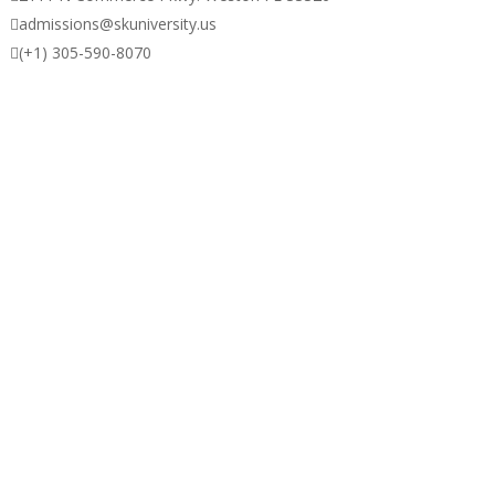

admissions@skuniversity.us

(+1) 305-590-8070
sos