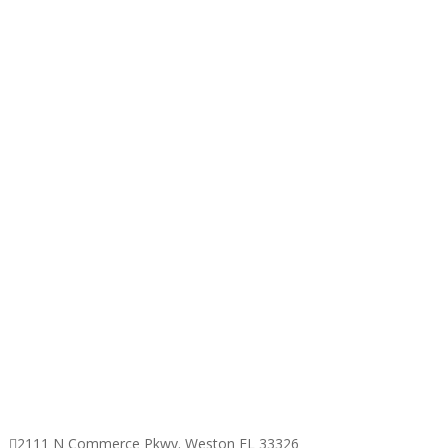
Contacto:

2111 N Commerce Pkwy. Weston FL 33326