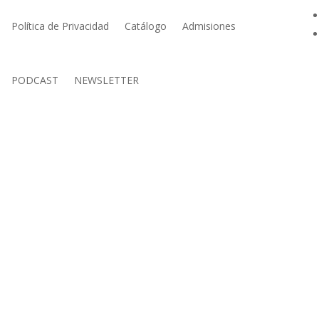
Política de Privacidad
Catálogo
Admisiones
PODCAST
NEWSLETTER
23 | Copyright | Todos los derechos reservados /
Creditos de recur