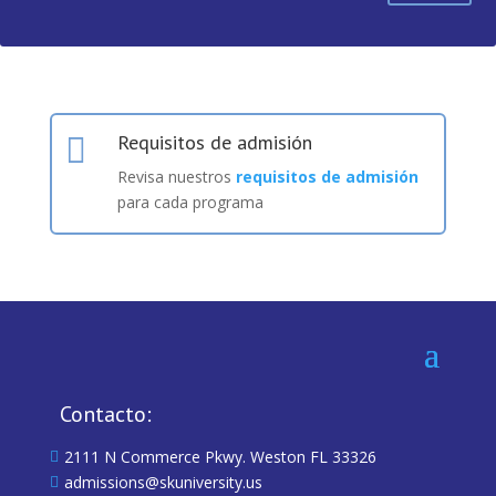
Requisitos de admisión

Revisa nuestros
requisitos de admisión
para cada programa
Contacto:
2111 N Commerce Pkwy. Weston FL 33326

admissions@skuniversity.us
