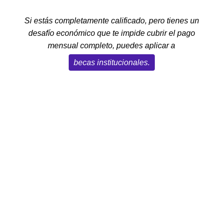
Si estás completamente calificado, pero tienes un
desafío económico que te impide cubrir el pago
mensual completo, puedes aplicar a
becas institucionales.
Este MBA es para ti si…
Ya tienes experiencia profesional y quieres
✓
fortalecerla con una comprensión más firme
de los negocios.
Buscas un posgrado que se adapte mejor a
✓