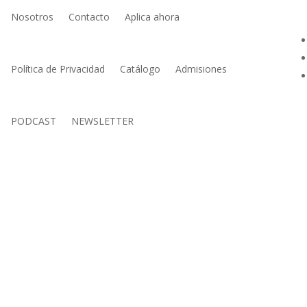
Nosotros
Contacto
Aplica ahora
Política de Privacidad
Catálogo
Admisiones
PODCAST
NEWSLETTER
23 | Copyright | Todos los derechos reservados /
Creditos de recur