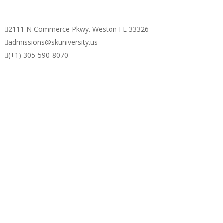

2111 N Commerce Pkwy. Weston FL 33326

admissions@skuniversity.us

(+1) 305-590-8070
sos