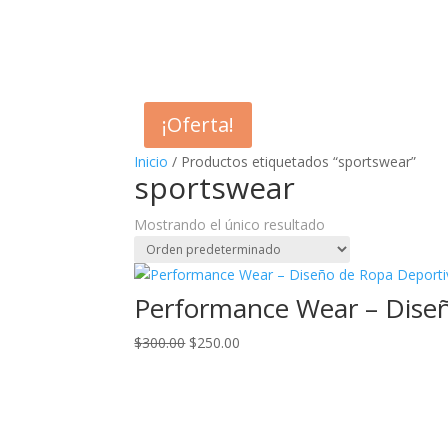
¡Oferta!
Inicio
/ Productos etiquetados “sportswear”
sportswear
Mostrando el único resultado
Performance Wear – Diseñ
El
El
$
300.00
$
250.00
precio
precio
original
actual
era:
es:
$300.00.
$250.00.